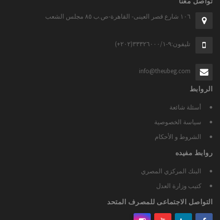
تواصل معنا
١٠٦ شارع قصر العينى- القاهرة-ص.ب ٨٥ مجلس الشعب
تليفون:٩-٣٣٣٢٦٠٠٠/١(٢٠٢+)
info@theubeg.com
الروابط
أسئلة شائعة
سياسة الخصوصية
الشروط و الأحكام
روابط مفيده
البنك المركزي المصري
كتيب وزارة العدل
التواصل الاجتماعى للمصرف المتحد