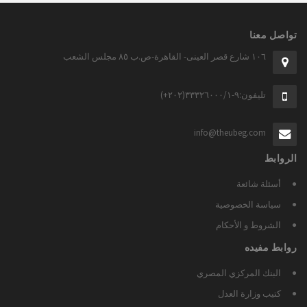
تواصل معنا
١٠٦ شارع قصر العينى- القاهرة-ص.ب ٨٥ مجلس الشعب
تليفون:٩-٣٣٣٢٦٠٠٠/١(٢٠٢+)
info@theubeg.com
الروابط
أسئلة شائعة
سياسة الخصوصية
الشروط و الأحكام
روابط مفيده
البنك المركزي المصري
كتيب وزارة العدل