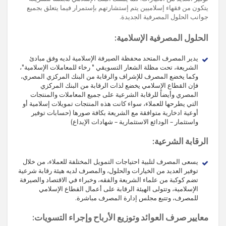
يتكون من فقهاء إسلاميين يتم إستشارتهم بإستمرار فيما يتعلق بجميع
جوانب الحلول المصرفية الجديدة.
الحلول المصرفية الإسلامية:
يدير المصرف المتحد محفظة الصيرفة الإسلامية لديه وفق مبادئ
الشريعة، تحت مظلة الشعار التسويقي " رخاء للمعاملات الإسلامية"،
وكما يخضع المصرف للإشراف والرقابة من البنك المركزي المصري،
فإن القطاع الإسلامي يخضع لذات الرقابة من البنك المركزي
المصري وأيضاً للرقابة الشرعية على جميع المعاملات والمنتجات
التي يطرحها للعملاء، سواء كانت هذه المنتجات تمويلات إسلامية أو
أوعية ادخارية متوافقة مع الشريعة بكافة صورها (حسابات توفير
واستثمار – الودائع الاستثمارية – شهادات الإيداع)
الرقابة الشرعية:
يسعى المصرف لتلبية احتياجات التمويل المختلفة للعملاء، من خلال
توفير العديد من الخيارات والحلول، والمصرف لديه هيئة رقابة شرعية
تضم كوكبة من علماء الشريعة والفقه، وخبراء في الاقتصاد والصيرفة
الإسلامية، وتتولى الهيئة الرقابة على أعمال القطاع الإسلامي
للمصرف، وتتبع مجلس إدارة المصرف مباشرة.
معايير صرف العوائد وتوزيع الأرباح وإجراء التسويات: