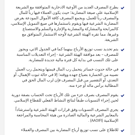
يطرح المصرف العديد من الأوعية الادخارية المتوافقة مع الشريعة
الإسلامية على صيغة المضاربة؛ حيث يكون العملاء فيها رباً للمال
والمصرف رباً للعمل، ويجمع المصرف كافة الأموال المودعة بغرض
المضاربة الشرعية فيها ويقوم باستثمارها في صيغ التمويل الإسلامي،
كالمرابحة والمشاركة والمضاربة والإجارة والسلم والاستصناع
وغيرها، مما تقره الهيئة الشرعية لأوجه الاستثمار المتوافق مع
الشريعة.
يتم تحديد نسب توزيع الأرباح بينهما كما في الجدول الاتي، ويجوز
للمصرف – بعد موافقة الهيئة الشرعية - إجراء التعديلات المناسبة
على تلك النسب في بداية كل فترة مالية جديدة للمضاربة.
في حالة حدوث خسائر يتحمل رب المال قيمتها ويتحمل رب العمل
نصيبه من الخسارة بضياع جهده ووقته؛ إلا في حالة ثبوت الإهمال، أو
التعدي، أو التقصير من قبل المصرف فإن لرب المال الحق في
المطالبة برأس ماله أو جزء منه.
يقوم المصرف بصرف جزء من تلك الأرباح تحت الحساب بصفة دورية
لحين إجراء التسويات طبقاً لنتائج النشاط الفعلي للقطاع الإسلامي.
يجري المصرف التسويات وفق قرارات الهيئة الشرعية واسترشاداً
بالمعايير الشرعية والمالية الصادرة من هيئة المحاسبة والمراجعة
الإسلامية (AAOIFI) .
للاطلاع على نسب توزيع أرباح المضاربة بين المصرف والعملاء