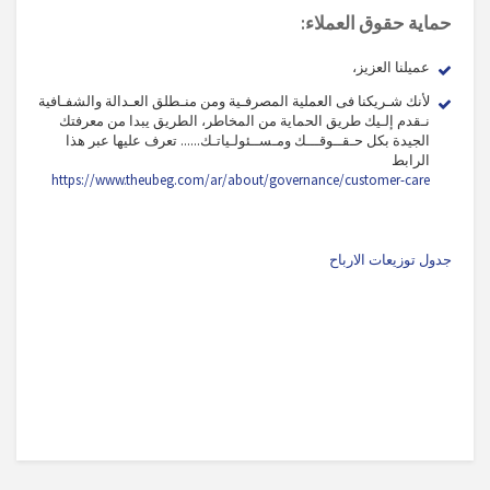
حماية حقوق العملاء:
عميلنا العزيز،
لأنك شـريكنا فى العملية المصرفـية ومن منـطلق العـدالة والشفـافية
نـقدم إلـيك طريق الحماية من المخاطر، الطريق يبدا من معرفتك
الجيدة بكل حـقــوقـــك ومـســئولـياتـك...... تعرف عليها عبر هذا
الرابط
https://www.theubeg.com/ar/about/governance/customer-care
جدول توزيعات الارباح