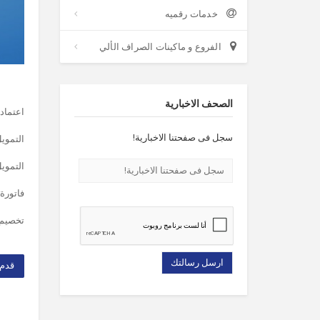
خدمات رقميه
الفروع و ماكينات الصراف الألي
الصحف الاخبارية
اعتماد
سجل فى صفحتنا الاخبارية!
التموي
التموي
فاتورة ِAvalized للصر
تخصيم ا
قدم 